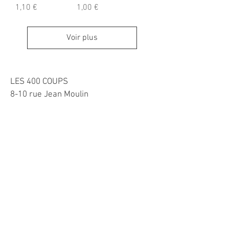
Prix
Prix
1,10 €
1,00 €
Voir plus
LES 400 COUPS
8-10 rue Jean Moulin
92160 ANTONY
TEL:
0983427862
Horaires
Mardi-Vendredi 10h-13h et 15h30-19h
​Samedi 10h-13h et
15h-19h
Dimanche 11h-12h30