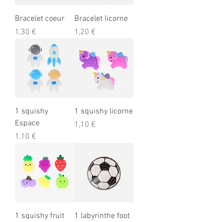
Bracelet coeur
Bracelet licorne
Prix
Prix
1,30 €
1,20 €
1 squishy
1 squishy licorne
Espace
Prix
1,10 €
Prix
1,10 €
1 squishy fruit
1 labyrinthe foot