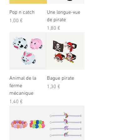
Pop n catch
Une longue-vue
de pirate
Prix
1,00 €
Prix
1,80 €
Animal de la
Bague pirate
ferme
Prix
1,30 €
mécanique
Prix
1,40 €