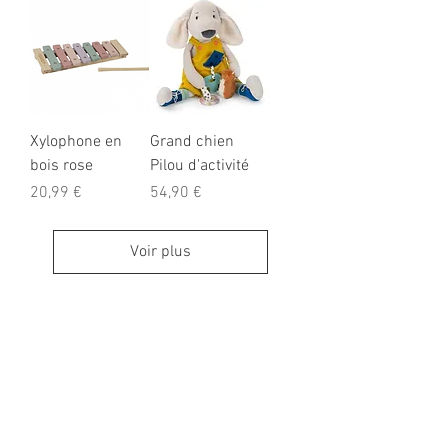
Xylophone en
Grand chien
bois rose
Pilou d'activité
Prix
Prix
20,99 €
54,90 €
Voir plus
LES 400 COUPS
8-10 rue Jean Moulin
92160 ANTONY
TEL:
0983427862