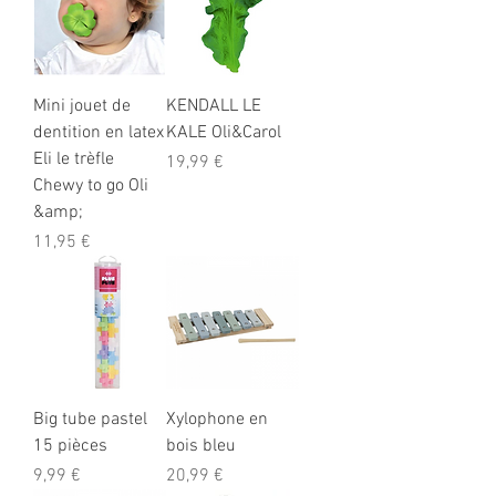
Mini jouet de
KENDALL LE
dentition en latex
KALE Oli&Carol
Eli le trèfle
Prix
19,99 €
Chewy to go Oli
&amp;
Prix
11,95 €
Big tube pastel
Xylophone en
15 pièces
bois bleu
Prix
Prix
9,99 €
20,99 €