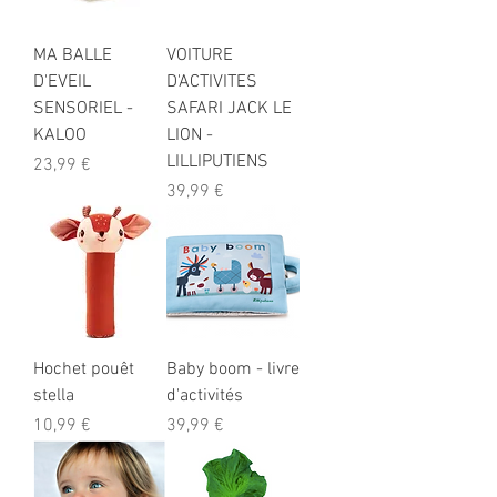
MA BALLE
VOITURE
D'EVEIL
D'ACTIVITES
SENSORIEL -
SAFARI JACK LE
KALOO
LION -
LILLIPUTIENS
Prix
23,99 €
Prix
39,99 €
Hochet pouêt
Baby boom - livre
stella
d'activités
Prix
Prix
10,99 €
39,99 €