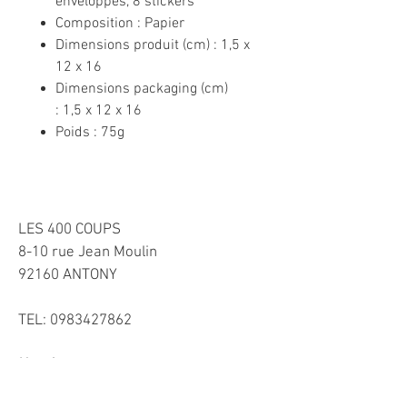
enveloppes, 8 stickers
Composition : Papier
Dimensions produit (cm) : 1,5 x
12 x 16
Dimensions packaging (cm)
: 1,5 x 12 x 16
Poids : 75g
LES 400 COUPS
8-10 rue Jean Moulin
92160 ANTONY
TEL:
0983427862
Horaires
Mardi-Vendredi 10h-13h et 15h30-19h