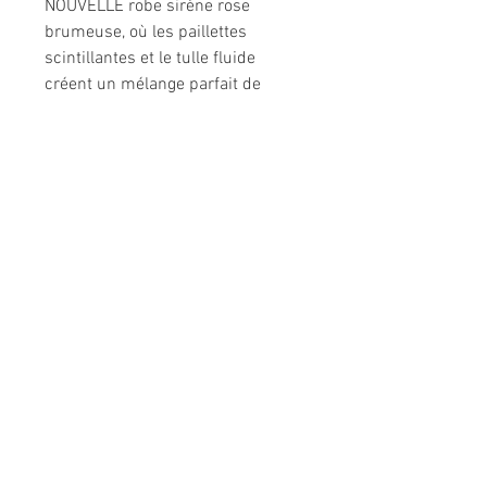
NOUVELLE robe sirène rose
brumeuse, où les paillettes
scintillantes et le tulle fluide
créent un mélange parfait de
fantaisie et de style.
LES 400 COUPS
8-10 rue Jean Moulin
92160 ANTONY
TEL:
0983427862
Horaires
Mardi-Vendredi 10h-13h et 15h30-19h
​Samedi 10h-13h et
15h-19h
Dimanche 11h-12h30