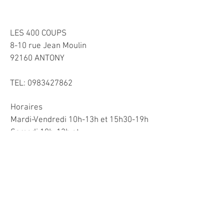
LES 400 COUPS
8-10 rue Jean Moulin
92160 ANTONY
TEL:
0983427862
Horaires
Mardi-Vendredi 10h-13h et 15h30-19h
​Samedi 10h-13h et
15h-19h
Dimanche 11h-12h30
Mentions légales
Livraison
CGV