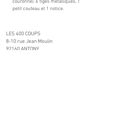
couronne), 6 tiges métalliques, 1
petit couteau et 1 notice.
LES 400 COUPS
8-10 rue Jean Moulin
92160 ANTONY
TEL:
0983427862
Horaires
Mardi-Vendredi 10h-13h et 15h30-19h
​Samedi 10h-13h et
15h-19h
Dimanche 11h-12h30
Mentions légales
Livraison