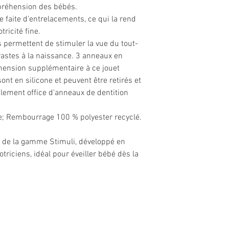
a préhension des bébés.
e faite d'entrelacements, ce qui la rend
tricité fine.
s permettent de stimuler la vue du tout-
trastes à la naissance. 3 anneaux en
ension supplémentaire à ce jouet
 sont en silicone et peuvent être retirés et
galement office d'anneaux de dentition
one; Rembourrage 100 % polyester recyclé.
tie de la gamme Stimuli, développé en
riciens, idéal pour éveiller bébé dès la