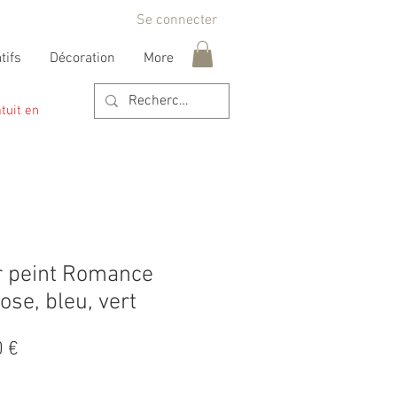
Se connecter
tifs
Décoration
More
tuit en
r peint Romance
ose, bleu, vert
Prix
0 €
al
promotionnel