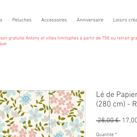
ts
Peluches
Accessoires
Anniversaire
Loisirs créa
ison gratuite Antony et villes limitophes à partir de 75€ ou retrait gra
que
Lé de Papie
(280 cm) - R
Prix
 28,00 € 
17,0
origin
Quantité
*