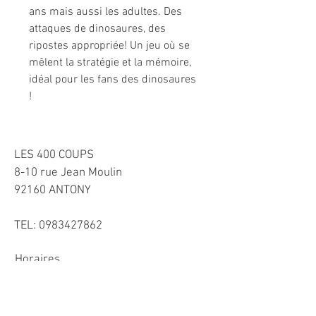
ans mais aussi les adultes. Des
attaques de dinosaures, des
ripostes appropriée! Un jeu où se
mêlent la stratégie et la mémoire,
idéal pour les fans des dinosaures
!
LES 400 COUPS
8-10 rue Jean Moulin
92160 ANTONY
TEL:
0983427862
Horaires
Mardi-Vendredi 10h-13h et 15h30-19h
​Samedi 10h-13h et
15h-19h