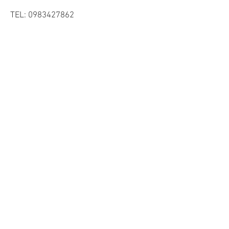
TEL:
0983427862
Horaires
Mardi-Vendredi 10h-13h et 15h30-19h
​Samedi 10h-13h et
15h-19h
Dimanche 11h-12h30
Mentions légales
Livraison
CGV
Nos nouveautés et offres par email?
Je m'inscris