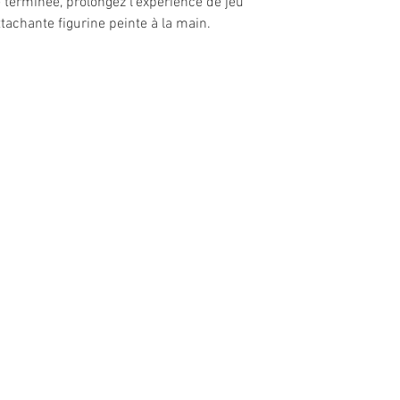
e terminée, prolongez l'expérience de jeu
tachante figurine peinte à la main.