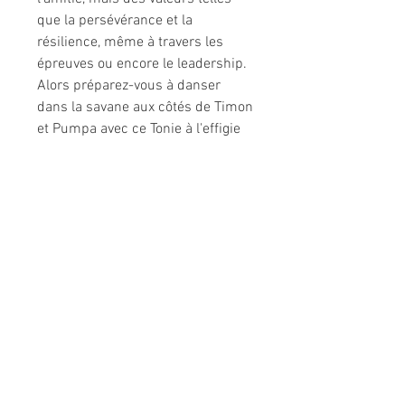
que la persévérance et la
résilience, même à travers les
épreuves ou encore le leadership.
Alors préparez-vous à danser
dans la savane aux côtés de Timon
et Pumpa avec ce Tonie à l'effigie
de Simba du dessin animé Le Roi
Lion !
LES 400 COUPS
8-10 rue Jean Moulin
92160 ANTONY
TEL:
0983427862
Horaires
Mardi-Vendredi 10h-13h et 15h30-19h