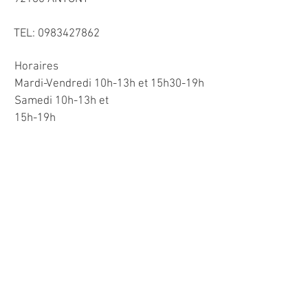
TEL:
0983427862
Horaires
Mardi-Vendredi 10h-13h et 15h30-19h
​Samedi 10h-13h et
15h-19h
Dimanche 11h-12h30
Mentions légales
Livraison
CGV
Nos nouveautés et offres par email?
Je m'inscris