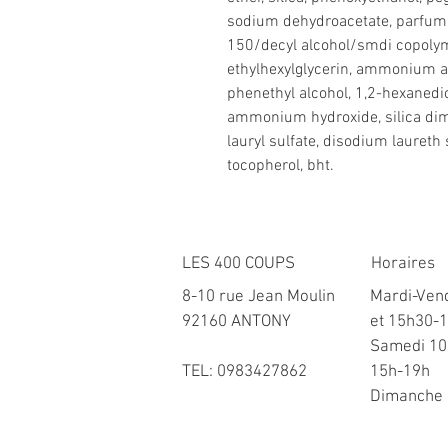
sodium dehydroacetate, parfum (
150/decyl alcohol/smdi copolyme
ethylhexylglycerin, ammonium ac
phenethyl alcohol, 1,2-hexanedi
ammonium hydroxide, silica dim
lauryl sulfate, disodium laureth 
tocopherol, bht.
LES 400 COUPS
Horaires
8-10 rue Jean Moulin
Mardi-Ven
92160 ANTONY
et 15h30-
​Samedi 10
TEL: 0983427862
15h-19h
Dimanche 