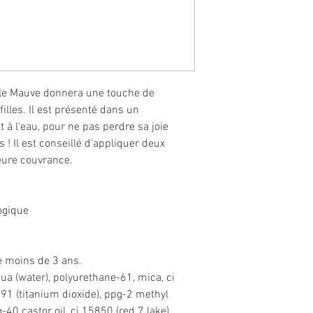
able Mauve donnera une touche de
illes. Il est présenté dans un
nt à l'eau, pour ne pas perdre sa joie
! Il est conseillé d'appliquer deux
eure couvrance.
ogique
e moins de 3 ans.
qua (water), polyurethane-61, mica, ci
91 (titanium dioxide), ppg-2 methyl
-40 castor oil, ci 15850 (red 7 lake),