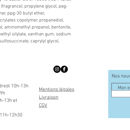
fragrance), propylene glycol, peg-
r, ppg-30 butyl ether,
rylates copolymer, propanediol,
ol, aminomethyl propanol, bentonite,
ethyl silylate, xanthan gum, sodium
sulfosuccinate, caprylyl glycol,
Nos nouv
dredi 10h-13h
Mentions légales
19h
Livraison
h-13h et
CGV
11h-12h30