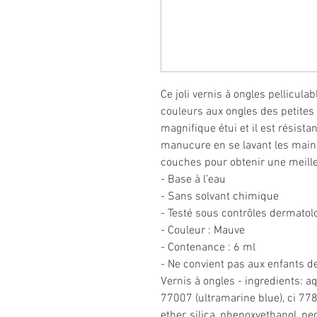
Ce joli vernis à ongles pellicul
couleurs aux ongles des petites f
magnifique étui et il est résista
manucure en se lavant les mains 
couches pour obtenir une meill
- Base à l’eau
- Sans solvant chimique
- Testé sous contrôles dermatol
- Couleur : Mauve
- Contenance : 6 ml
- Ne convient pas aux enfants d
Vernis à ongles - ingredients: a
77007 (ultramarine blue), ci 778
ether, silica, phenoxyethanol, peg