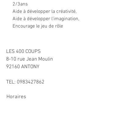
2/3ans
Aide à développer la créativité,
Aide à développer l'imagination,
Encourage le jeu de rôle
LES 400 COUPS
8-10 rue Jean Moulin
92160 ANTONY
TEL:
0983427862
Horaires
Mardi-Vendredi 10h-13h et 15h30-19h
​Samedi 10h-13h et
15h-19h
Dimanche 11h-12h30