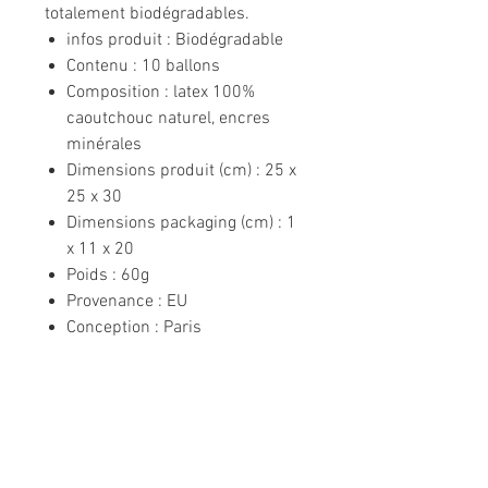
totalement biodégradables.
infos produit : Biodégradable
Contenu : 10 ballons
Composition : latex 100%
caoutchouc naturel, encres
minérales
Dimensions produit (cm) : 25 x
25 x 30
Dimensions packaging (cm) : 1
x 11 x 20
Poids : 60g
Provenance : EU
Conception : Paris
LES 400 COUPS
8-10 rue Jean Moulin
92160 ANTONY