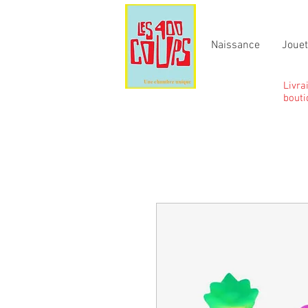
Naissance
Joue
Livra
bouti