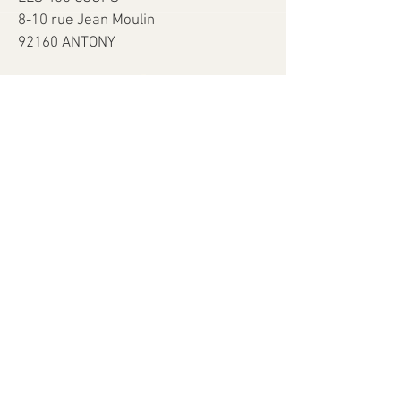
8-10 rue Jean Moulin
92160 ANTONY
TEL:
0983427862
Horaires
Mardi-Vendredi 10h-13h et 15h30-19h
​Samedi 10h-13h et
15h-19h
Dimanche 11h-12h30
Mentions légales
Livraison
CGV
Nos nouveautés et offres par email?